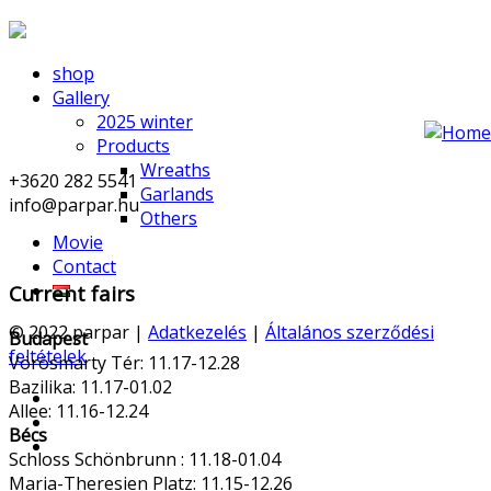
shop
Gallery
2025 winter
Products
Wreaths
+3620 282 5541
Garlands
info@parpar.hu
Others
Movie
Contact
Current fairs
© 2022 parpar |
Adatkezelés
|
Általános szerződési
Budapest
feltételek
Vörösmarty Tér: 11.17-12.28
Bazilika: 11.17-01.02
Allee: 11.16-12.24
Bécs
Schloss Schönbrunn : 11.18-01.04
Maria-Theresien Platz: 11.15-12.26